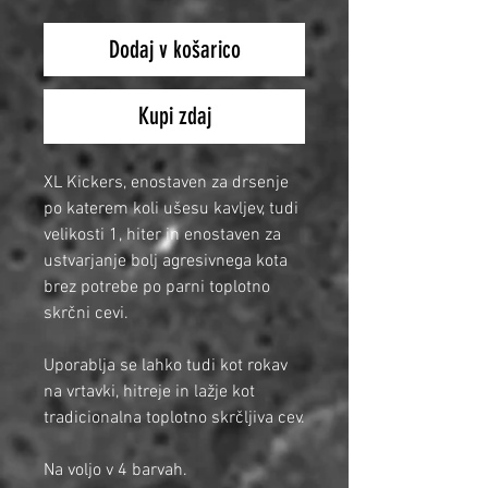
Dodaj v košarico
Kupi zdaj
XL Kickers, enostaven za drsenje
po katerem koli ušesu kavljev, tudi
velikosti 1, hiter in enostaven za
ustvarjanje bolj agresivnega kota
brez potrebe po parni toplotno
skrčni cevi.
Uporablja se lahko tudi kot rokav
na vrtavki, hitreje in lažje kot
tradicionalna toplotno skrčljiva cev.
Na voljo v 4 barvah.