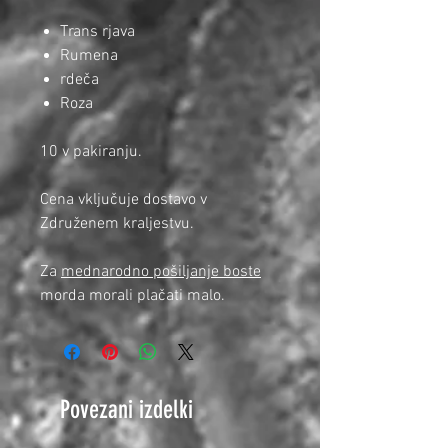
Trans rjava
Rumena
rdeča
Roza
10 v pakiranju.
Cena vključuje dostavo v
Združenem kraljestvu.
Za
mednarodno pošiljanje boste
morda morali plačati malo.
Povezani izdelki