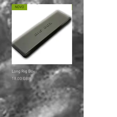
NOVO
NOVO
Long Rig Box
Bungee Rod Locks
Cena
Cena
18,00 GBP
5,00 GBP