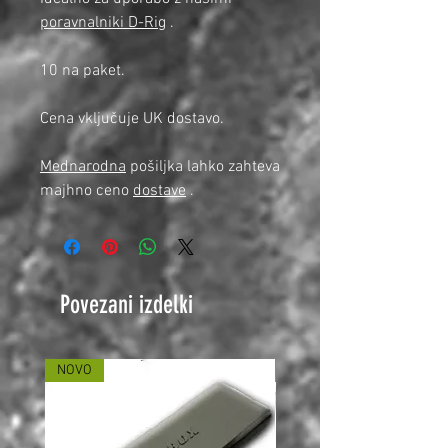
poravnalniki D-Rig
.
10 na paket.
Cena vključuje UK dostavo.
Mednarodna
pošiljka lahko zahteva
majhno ceno
dostave
.
Povezani izdelki
NOVO
NOVO