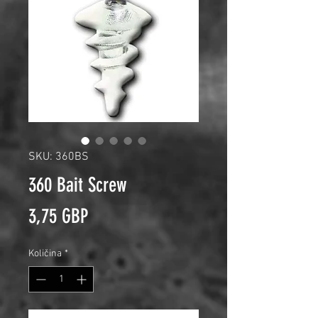
SKU: 360BS
360 Bait Screw
Price
3,75 GBP
Količina
*