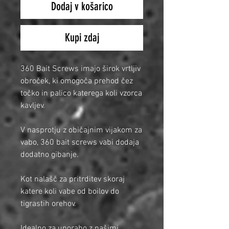
Dodaj v košarico
Kupi zdaj
360 Bait Screws imajo širok vrtljiv
obroček, ki omogoča prehod čez
točko in palico katerega koli vzorca
kavljev.
V nasprotju z običajnim vijakom za
vabo, 360 bait screws vabi dodaja
dodatno gibanje.
Kot nalašč za pritrditev skoraj
katere koli vabe od boilov do
tigrastih orehov.
Idealno za uporabo z našimi