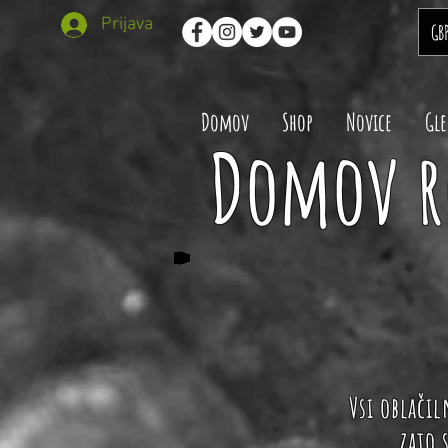
Prijava
GB
Domov
Shop
Novice
Gle
Domov r
Vsi oblači
zato 