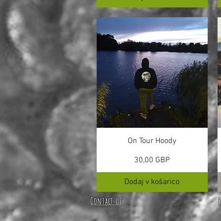
On Tour Hoody
Cena
30,00 GBP
Dodaj v košarico
Contact Us