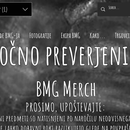
P (£)
de BMG-ja
Fotografije
Ekipa BMG
Kako...
Trgovci
očno preverjeni
BMG Merch
PROSIMO, UPOŠTEVAJTE:
lni predmeti so natisnjeni po naročilu neodvisne
se lahko dobavni roki razlikujejo glede na povpra