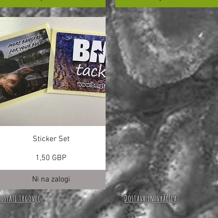
Sticker Set
Cena
1,50 GBP
Ni na zalogi
Postati trgovec
Dostava in vračila