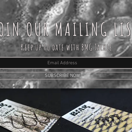
OIN OUR MAILING LI
Keep up to date with BMG Tackle
SUBSCRIBE NOW