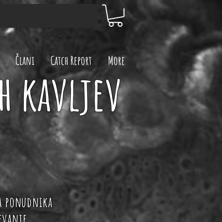
Člani
Catch Report
More
h kavljev
ga ponudnika
ševanje