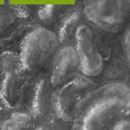
Pogosta
Links
vprašanja