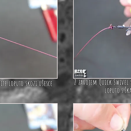
Z zavojem
Quick Swivel
ite loputo skozi ušesce
loputo s
šk