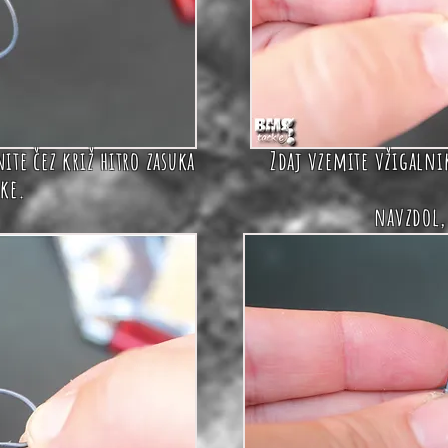
nite
čez križ
hitro zasuka
Zdaj vzemite vžigalni
ke.
navzdol,