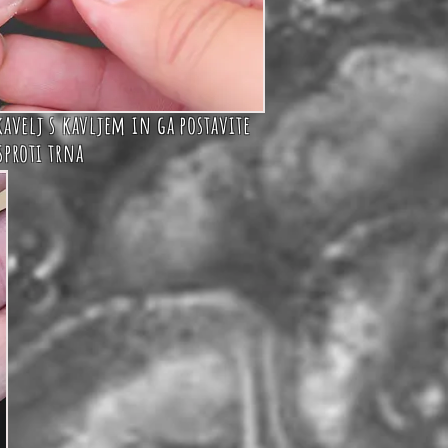
kavelj s kavljem in ga
postavite
sproti trna