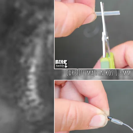
Odrežite majhen
kos
1.6mm 