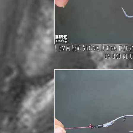
1.6mm Heat Shrink Tubing poteg
in oko klju