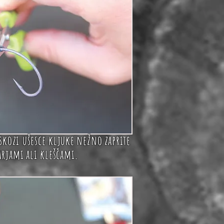
skozi ušesce kljuke
nežno
zaprite
arjami
ali kleščami.