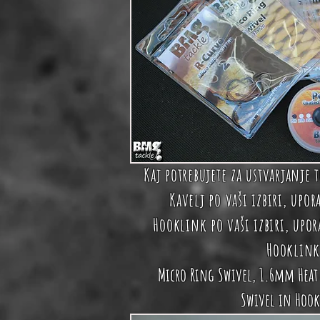
Kaj potrebujete za ustvarjanje
Kavelj po vaši izbiri, upo
Hooklink po vaši izbiri, upo
Hooklink
Micro Ring Swivel
,
1.6mm Heat
Swivel
in
Hook