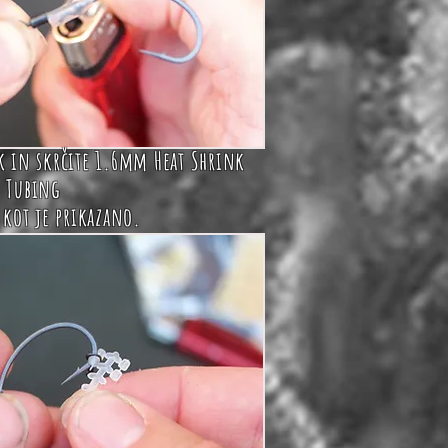
k in skrčite
1.6mm Heat Shrink
Tubing
 kot je prikazano.