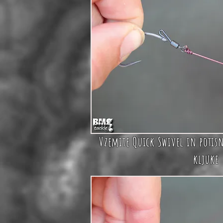
Vzemite
Quick Swivel
in potisn
kljuke