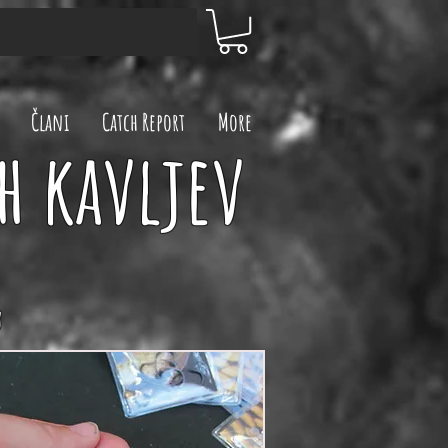
Člani
Catch Report
More
h kavljev
g