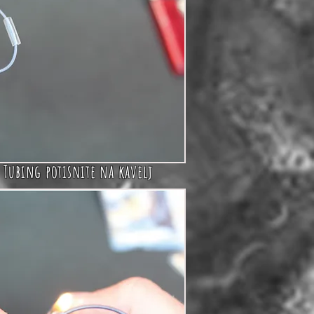
 Tubing
potisnite na kavelj