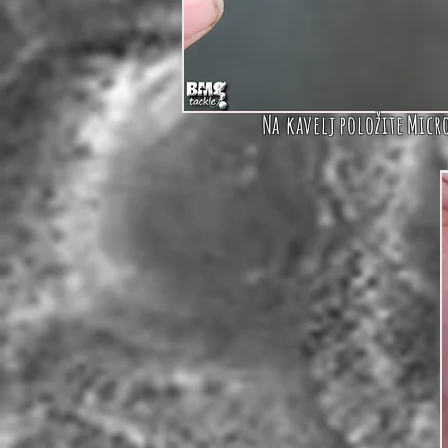
Na kavelj
položite
Micr