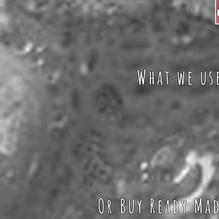
What we us
Or Buy Ready Ma