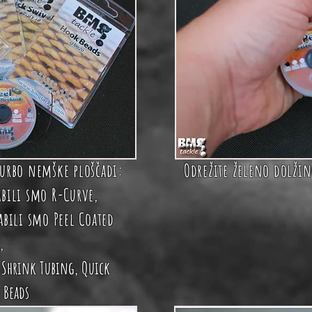
 turbo nemške ploščadi:
Odrežite želeno dolžin
rabili smo
R-Curve
,
rabili smo
Peel Coated
,
 Shrink Tubing
,
Quick
 Beads