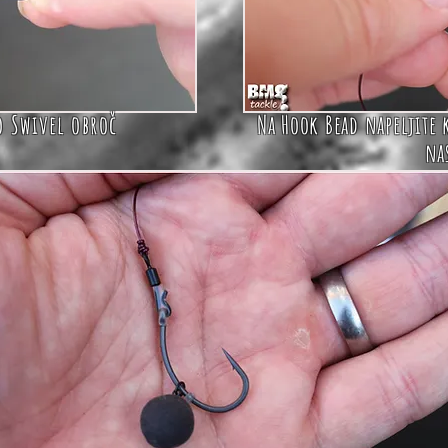
o Swivel
obroč
Na
Hook Bead
napeljite 
na