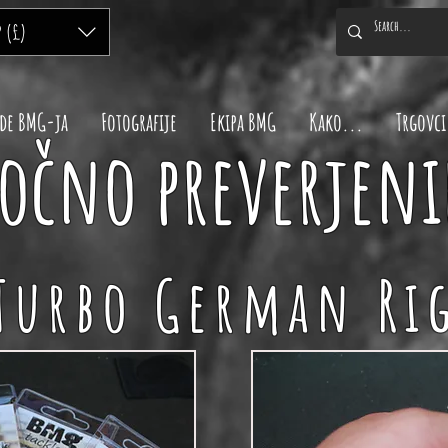
P (£)
de BMG-ja
Fotografije
Ekipa BMG
Kako...
Trgovci
očno preverjeni
Turbo German Ri