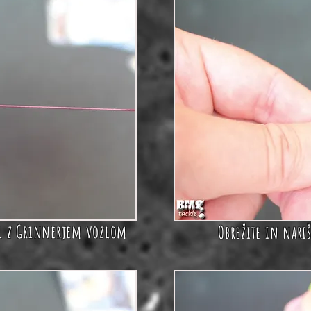
el z Grinnerjem vozlom
Obrežite in nari