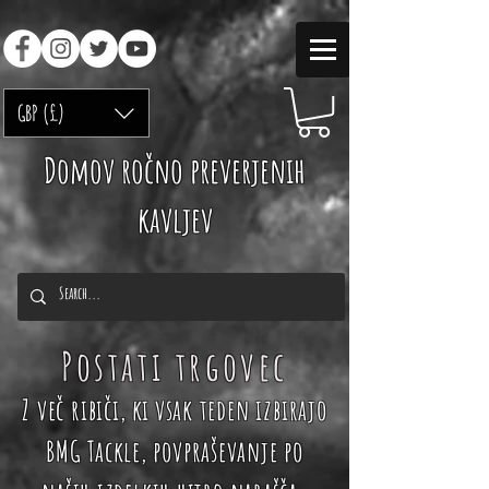
GBP (£)
Domov ročno preverjenih
kavljev
Postati trgovec
Z več ribiči,
ki
vsak teden izbirajo
BMG Tackle, povpraševanje po