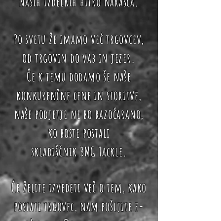
naših izdelkih hitro narašča.
Po svetu že imamo več trgovcev,
od trgovin do vab in jezer.
Če k temu dodamo še naše
konkurenčne cene in storitve,
naše podjetje ne bo razočarano,
ko boste postali
skladiščnik BMG Tackle.
Če želite izvedeti več o tem, kako
postati trgovec, nam pošljite e-