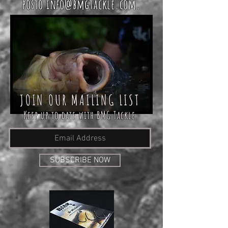
pošto
info@bmgtackle.com
.
JOIN OUR MAILING LIST
Keep up to date with BMG Tackle
SUBSCRIBE NOW