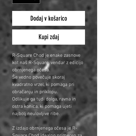
Dodaj v košarico
Kupi zdaj
R-Square Chod je enake zasnove
kot naš R-Square, vendar z edicijo
obrnjenega očesa.
Še vedno povečuje skoraj
kvadratno vrzel, ki pomaga pri
obračanju in priklopu.
Odlikuje ga tudi dolga, ravna in
ostra konica, ki pomaga ujeti
najbolj neulovljive ribe.
Z izdajo obrnjenega očesa je R-
Square Chod idealno primeren za