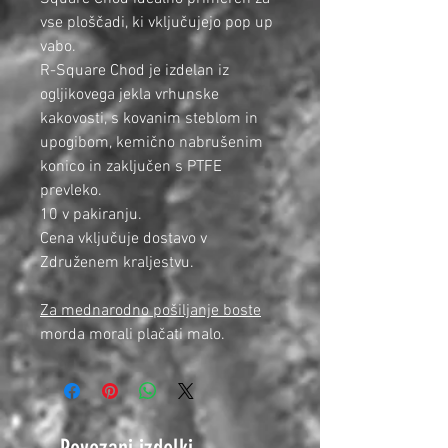
vse ploščadi, ki vključujejo pop up
vabo.
R-Square Chod je izdelan iz
ogljikovega jekla vrhunske
kakovosti, s kovanim steblom in
upogibom, kemično nabrušenim
konico in zaključen s PTFE
prevleko.
10 v pakiranju.
Cena vključuje dostavo v
Združenem kraljestvu.
Za mednarodno pošiljanje boste
morda morali plačati malo.