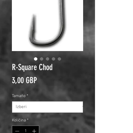
R-Square Chod
Price
3,00 GBP
Tamaño
*
Količina
*