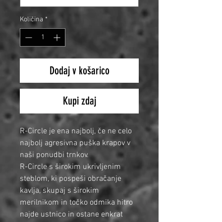
Količina
*
Dodaj v košarico
Kupi zdaj
R-Circle je ena najbolj, če ne celo
najbolj agresivna puška krapov v
naši ponudbi trnkov.
R-Circle s širokim ukrivljenim
steblom, ki pospeši obračanje
kavlja, skupaj s širokim
merilnikom in točko odmika hitro
najde ustnico in ostane enkrat