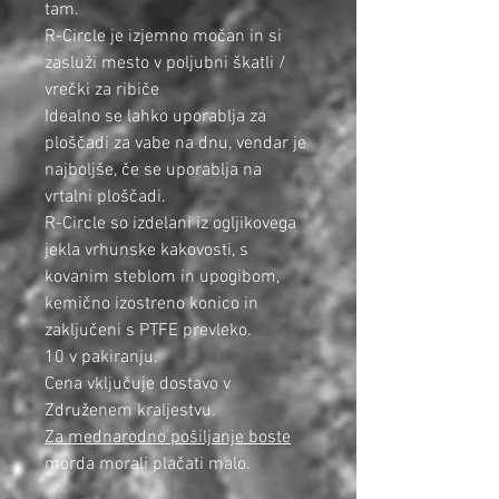
tam.
R-Circle je izjemno močan in si
zasluži mesto v poljubni škatli /
vrečki za ribiče
Idealno se lahko uporablja za
ploščadi za vabe na dnu, vendar je
najboljše, če se uporablja na
vrtalni ploščadi.
R-Circle so izdelani iz ogljikovega
jekla vrhunske kakovosti, s
kovanim steblom in upogibom,
kemično izostreno konico in
zaključeni s PTFE prevleko.
10 v pakiranju.
Cena vključuje dostavo v
Združenem kraljestvu.
Za mednarodno pošiljanje boste
morda morali plačati malo.