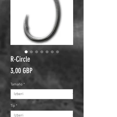
R-Circle
Price
3,00 GBP
Tamaño
*
Tip
*