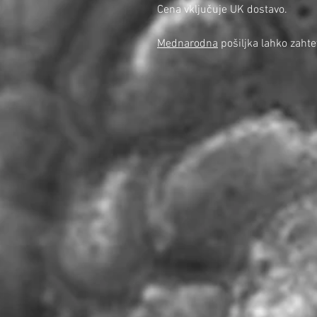
Cena vključuje UK dostavo.
Mednarodna
pošiljka lahko zah