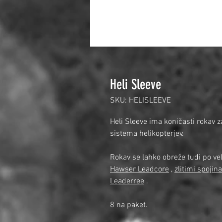
Heli Sleeve
SKU: HELISLEEVE
Heli Sleeve ima koničasti rokav za
sistema helikopterjev.
Rokav se lahko obreže tudi po ve
Hawser Leadcore
,
zlitimi spojin
Leaderree
.
8 na paket.