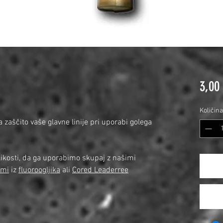
3,00
Količina
 zaščito vaše glavne linije pri uporabi golega
likosti, da ga uporabimo skupaj z našimi
ami
iz
fluoroogljika
ali
Cored Leaderree