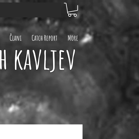
Člani
Catch Report
More
h kavljev