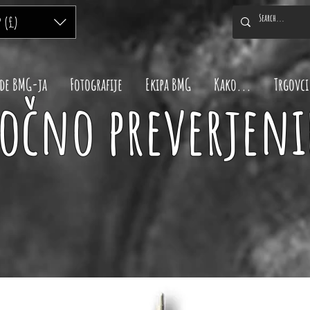
P (£)
de BMG-ja
Fotografije
Ekipa BMG
Kako...
Trgovci
očno preverjeni