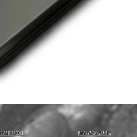
Hiter ogled
Postati trgovec
Dostava in vračila