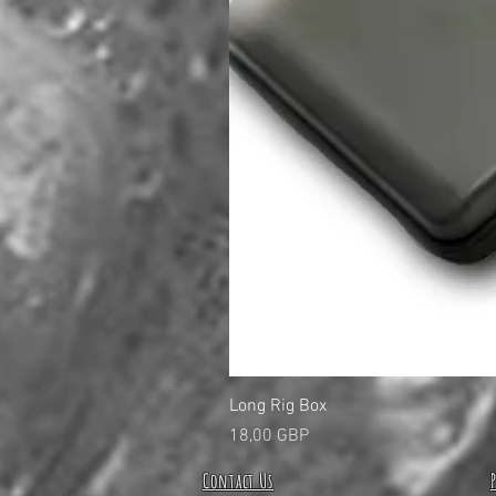
Long Rig Box
Cena
18,00 GBP
Contact Us