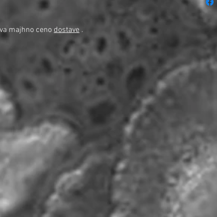
teva majhno ceno
dostave
.