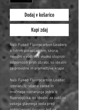
Dodaj v košarico
Kupi zdaj
Naši Fused Fluorocarbon Leaders
s hitrim potapljanjem, skoraj
nevidni v vodi in z visoko stopnjo
odpornosti proti obrabi, so idealni
za previdne in sramežljive krape.
Naši Fused Fluorocarbon Leader,
izdelani iz taljene zanke in
močnega notranjega jedra iz
fluoroogljika, so idealni za zaščito
vašega glavnega voda pred
potopljenimi ovirami, kot so