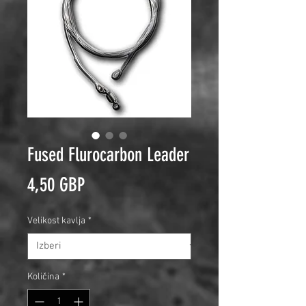
Fused Flurocarbon Leader
Price
4,50 GBP
Velikost kavlja
*
Količina
*