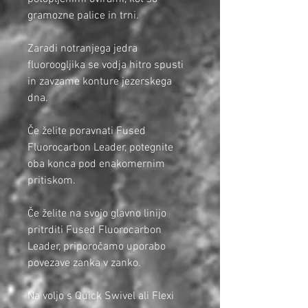
gramozne palice in trni.
Zaradi notranjega jedra
fluoroogljika se vodja hitro spusti
in zavzame konture jezerskega
dna.
Če želite poravnati Fused
Fluorocarbon Leader, potegnite
oba konca pod enakomernim
pritiskom.
Če želite na svojo glavno linijo
pritrditi Fused Fluorocarbon
Leader, priporočamo uporabo
povezave zanka v zanko.
Na voljo s Quick Swivel ali Flexi