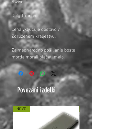
Swivel.
Dolg 1 meter.
Cena vključuje dostavo v
Združenem kraljestvu.
Za mednarodno pošiljanje boste
morda morali plačati malo.
Povezani izdelki
NOVO
NOVO